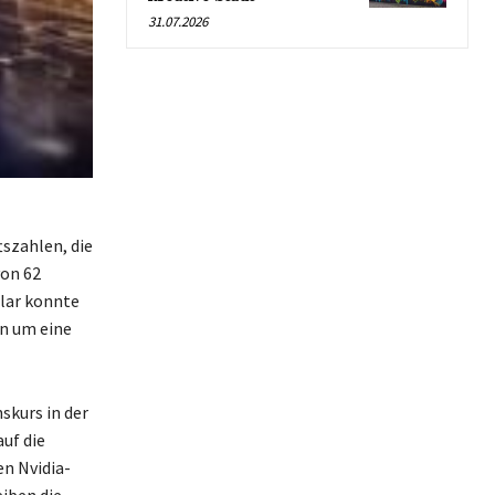
31.07.2026
szahlen, die
von 62
llar konnte
en um eine
skurs in der
uf die
en Nvidia-