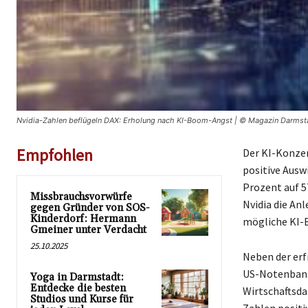
Nvidia-Zahlen beflügeln DAX: Erholung nach KI-Boom-Angst | © Magazin Darmst
Empfohlen
Der KI-Konzer
positive Ausw
Prozent auf 5
Missbrauchsvorwürfe
Nvidia die An
gegen Gründer von SOS-
Kinderdorf: Hermann
mögliche KI-B
Gmeiner unter Verdacht
25.10.2025
Neben der erf
US-Notenbank 
Yoga in Darmstadt:
Entdecke die besten
Wirtschaftsda
Studios und Kurse für