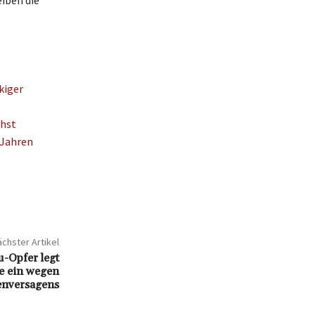
eiben die
kiger
chst
 Jahren
chster Artikel
-Opfer legt
e ein wegen
enversagens