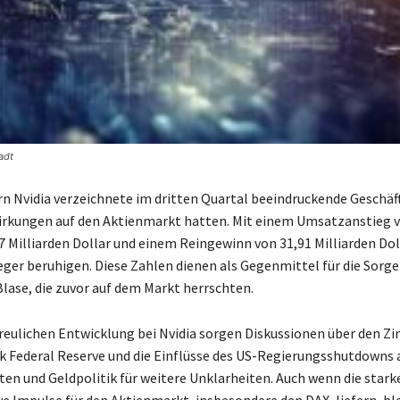
adt
n Nvidia verzeichnete im dritten Quartal beeindruckende Geschäft
irkungen auf den Aktienmarkt hatten. Mit einem Umsatzanstieg 
7 Milliarden Dollar und einem Reingewinn von 31,91 Milliarden Do
leger beruhigen. Diese Zahlen dienen als Gegenmittel für die Sorg
lase, die zuvor auf dem Markt herrschten.
reulichen Entwicklung bei Nvidia sorgen Diskussionen über den Zin
Federal Reserve und die Einflüsse des US-Regierungsshutdowns a
ten und Geldpolitik für weitere Unklarheiten. Auch wenn die stark