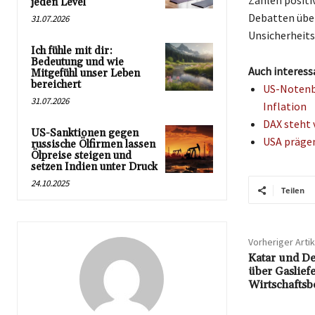
Zahlen positi
jeden Level
Debatten übe
31.07.2026
Unsicherheits
Ich fühle mit dir:
Bedeutung und wie
Auch interess
Mitgefühl unser Leben
bereichert
US-Notenba
31.07.2026
Inflation
DAX steht 
US-Sanktionen gegen
USA prägen
russische Ölfirmen lassen
Ölpreise steigen und
setzen Indien unter Druck
24.10.2025
Teilen
Vorheriger Artik
Katar und D
über Gaslie
Wirtschafts