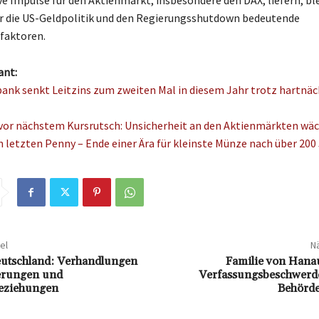
ve Impulse für den Aktienmarkt, insbesondere den DAX, liefern, bl
r die US-Geldpolitik und den Regierungsshutdown bedeutende
faktoren.
ant:
nk senkt Leitzins zum zweiten Mal in diesem Jahr trotz hartnäc
vor nächstem Kursrutsch: Unsicherheit an den Aktienmärkten wä
 letzten Penny – Ende einer Ära für kleinste Münze nach über 200
el
Nä
eutschland: Verhandlungen
Familie von Hanau
ferungen und
Verfassungsbeschwerd
beziehungen
Behörd