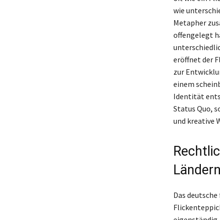
wie unterschi
Metapher zusä
offengelegt h
unterschiedl
eröffnet der 
zur Entwicklu
einem schein
Identität ents
Status Quo, s
und kreative 
Rechtli
Länder
Das deutsche 
Flickenteppic
eigenständig,