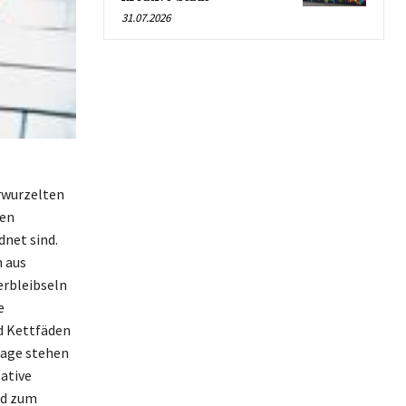
31.07.2026
erwurzelten
ken
net sind.
n aus
erbleibseln
e
d Kettfäden
tage stehen
eative
nd zum