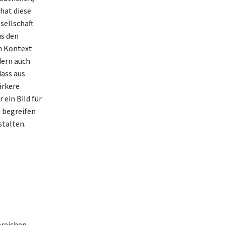
hat diese
sellschaft
us den
m Kontext
dern auch
dass aus
ärkere
 ein Bild für
u begreifen
stalten.
ereichen