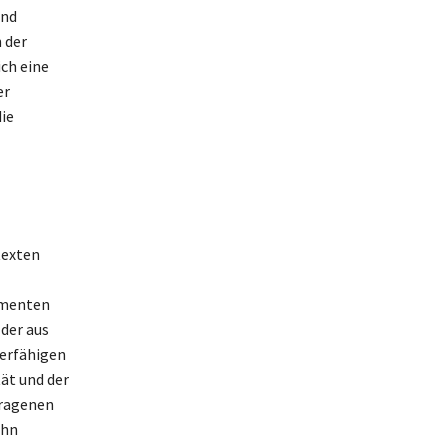
und
 der
ch eine
er
ie
texten
ementen
der aus
ierfähigen
ät und der
tragenen
ihn