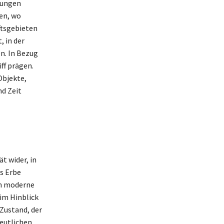
elungen
ien, wo
ftsgebieten
, in der
n. In Bezug
ff prägen.
Objekte,
nd Zeit
t wider, in
es Erbe
en moderne
 im Hinblick
Zustand, der
eutlichen,