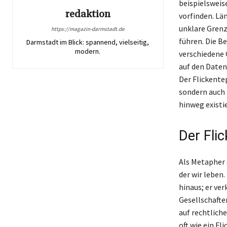
beispielsweis
redaktion
vorfinden. Län
unklare Grenz
https://magazin-darmstadt.de
führen. Die Be
Darmstadt im Blick: spannend, vielseitig,
modern.
verschiedene 
auf den Datens
Der Flickente
sondern auch 
hinweg existi
Der Fli
Als Metapher s
der wir leben
hinaus; er ve
Gesellschafte
auf rechtlich
oft wie ein F