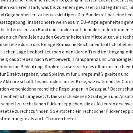
iften variieren stark, was bis zu einem gewissen Grad legitim ist, 
nd Gegebenheiten zu berücksichtigen. Der Bundesrat hat eine be
 Gesetzgebung, insbesondere wenn es um EU-Angelegenheiten geh
che Interessen von Bund und Ländern aufeinandertreffen können. 
nden sich Parallelen zu den Gewohnheiten im Mittelalter, als rech
d Gesetze durch das Heilige Römische Reich uneinheitlich blieben.
itischen Lage beobachtet man einen klaren Trend im Umgang mit
hen; das Streben nach Wettbewerb, Transparenz und Chancenglei
mend an Bedeutung. Konkret äußert sich dies oft in unterschiedl
ür Direktvergaben, was Spielraum für Unregelmäßigkeiten und
e Akteure schafft. Insbesondere in der Krise, wie während der Coro
den verschiedene rechtliche Regelungen in Bezug auf Datenschut
ht einheitlich umgesetzt. Die verschiedenen Strategien und Ansätz
 schnell zu rechtlichen Flickenteppichen, die es Akteuren erschwe
setze zurechtzufinden. So entsteht ein rechtlicher Flickenteppic
forderungen als auch Chancen bietet.