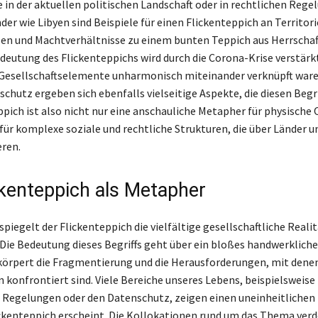
e in der aktuellen politischen Landschaft oder in rechtlichen Reg
der wie Libyen sind Beispiele für einen Flickenteppich an Territor
en und Machtverhältnisse zu einem bunten Teppich aus Herrscha
deutung des Flickenteppichs wird durch die Corona-Krise verstärkt
Gesellschaftselemente unharmonisch miteinander verknüpft ware
chutz ergeben sich ebenfalls vielseitige Aspekte, die diesen Begri
ppich ist also nicht nur eine anschauliche Metapher für physische 
für komplexe soziale und rechtliche Strukturen, die über Länder u
eren.
ckenteppich als Metapher
piegelt der Flickenteppich die vielfältige gesellschaftliche Realitä
. Die Bedeutung dieses Begriffs geht über ein bloßes handwerklich
rkörpert die Fragmentierung und die Herausforderungen, mit den
n konfrontiert sind. Viele Bereiche unseres Lebens, beispielsweise
e Regelungen oder den Datenschutz, zeigen einen uneinheitlichen 
lickenteppich erscheint. Die Kollokationen rund um das Thema verd