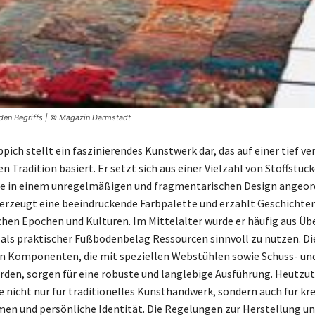
nden Begriffs | © Magazin Darmstadt
pich stellt ein faszinierendes Kunstwerk dar, das auf einer tief v
 Tradition basiert. Er setzt sich aus einer Vielzahl von Stoffstüc
e in einem unregelmäßigen und fragmentarischen Design angeord
t erzeugt eine beeindruckende Farbpalette und erzählt Geschichte
chen Epochen und Kulturen. Im Mittelalter wurde er häufig aus Üb
 als praktischer Fußbodenbelag Ressourcen sinnvoll zu nutzen. Di
 Komponenten, die mit speziellen Webstühlen sowie Schuss- un
rden, sorgen für eine robuste und langlebige Ausführung. Heutzu
e nicht nur für traditionelles Kunsthandwerk, sondern auch für kr
en und persönliche Identität. Die Regelungen zur Herstellung u