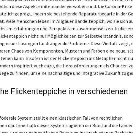
edlich diese Aspekte miteinander verwoben sind. Die Corona-Krise 
tzlich geprägt, indem sie bestehende Reparaturbedarfe in der Ge
at. Viele Menschen leben im Allgäuer Bändelteppich, wo sie sich a
ichsten Erfahrungen und Perspektiven zusammensetzen. In diese
Flickenteppich nicht nur Möglichkeiten zur Selbstverständnis, son
ng neuer Lösungen für drängende Probleme. Diese Vielfalt zeigt, 
baren Chaos von Komponenten, Mustern und Farben eine neue, st
tehen kann. Insofern ist der Flickenteppich als Metapher nicht nur
ondern inspiriert auch dazu, die Herausforderungen als Chancen z
Wege zu finden, um eine nachhaltige und integrative Zukunft zu ge
che Flickenteppiche in verschiedenen
n
föderale System stellt einen klassischen Fall von rechtlichen
hen dar. Innerhalb dieses Systems agieren der Bund und die Länder
 was zu einer uneinheitlichen Regelung in verschiedenen Rechtsb