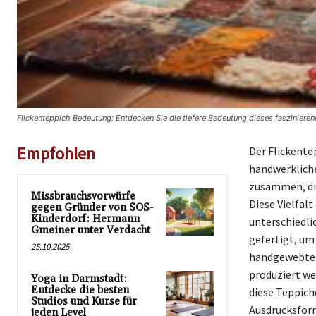
Flickenteppich Bedeutung: Entdecken Sie die tiefere Bedeutung dieses fasziniere
Empfohlen
Der Flickentep
handwerklichen
zusammen, di
Missbrauchsvorwürfe
Diese Vielfal
gegen Gründer von SOS-
Kinderdorf: Hermann
unterschiedli
Gmeiner unter Verdacht
gefertigt, um
25.10.2025
handgewebten
produziert we
Yoga in Darmstadt:
Entdecke die besten
diese Teppich
Studios und Kurse für
Ausdrucksform
jeden Level