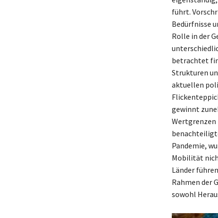
führt. Vorschr
Bedürfnisse u
Rolle in der
unterschiedli
betrachtet fi
Strukturen un
aktuellen pol
Flickenteppic
gewinnt zuneh
Wertgrenzen f
benachteiligt
Pandemie, wur
Mobilität nic
Länder führen
Rahmen der Ge
sowohl Heraus