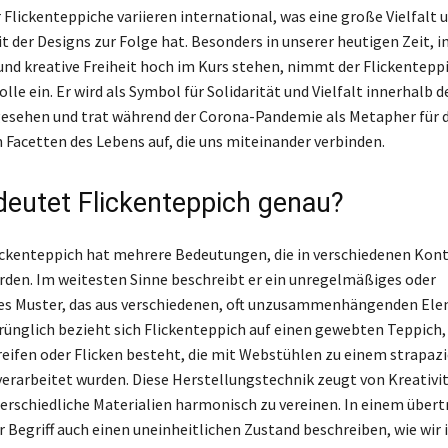
 Flickenteppiche variieren international, was eine große Vielfalt 
t der Designs zur Folge hat. Besonders in unserer heutigen Zeit, in
nd kreative Freiheit hoch im Kurs stehen, nimmt der Flickenteppi
le ein. Er wird als Symbol für Solidarität und Vielfalt innerhalb d
gesehen und trat während der Corona-Pandemie als Metapher für d
 Facetten des Lebens auf, die uns miteinander verbinden.
eutet Flickenteppich genau?
lickenteppich hat mehrere Bedeutungen, die in verschiedenen Kon
den. Im weitesten Sinne beschreibt er ein unregelmäßiges oder
es Muster, das aus verschiedenen, oft unzusammenhängenden El
rünglich bezieht sich Flickenteppich auf einen gewebten Teppich, 
treifen oder Flicken besteht, die mit Webstühlen zu einem strapaz
rarbeitet wurden. Diese Herstellungstechnik zeugt von Kreativit
terschiedliche Materialien harmonisch zu vereinen. In einem über
r Begriff auch einen uneinheitlichen Zustand beschreiben, wie wir 