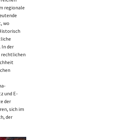
um regionale
deutende
t, wo
Historisch
tliche
 In der
 rechtlichen
chheit
ichen
na-
z und E-
e der
ren, sich im
h, der