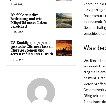
Verkauf dieser
31.07.2026
Einzigartigkei
Ich fühle mit dir:
Datenschutz u
Bedeutung und wie
bedeutende Rol
Mitgefühl unser Leben
bereichert
Gesellschaft 
31.07.2026
verschiedenen
US-Sanktionen gegen
Was bed
russische Ölfirmen lassen
Ölpreise steigen und
setzen Indien unter Druck
24.10.2025
Der Begriff F
verwendet wer
fragmentiert
besteht. Ursp
vielen Stoffs
Gesamtwerk ve
Fähigkeit, un
Sinne kann de