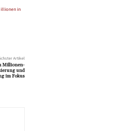
llionen in
chster Artikel
n Millionen-
sierung und
ng im Fokus