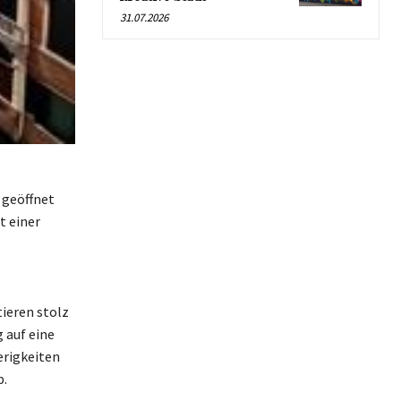
31.07.2026
n geöffnet
t einer
ieren stolz
 auf eine
erigkeiten
b.