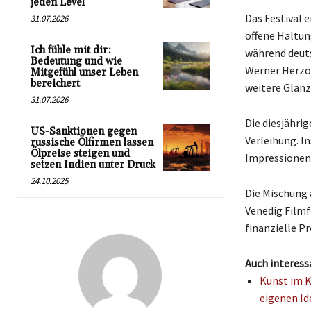
jeden Level
Das Festival e
31.07.2026
offene Haltun
Ich fühle mit dir:
während deuts
Bedeutung und wie
Werner Herzog
Mitgefühl unser Leben
bereichert
weitere Glanzl
31.07.2026
Die diesjähri
US-Sanktionen gegen
Verleihung. I
russische Ölfirmen lassen
Ölpreise steigen und
Impressionen 
setzen Indien unter Druck
24.10.2025
Die Mischung 
Venedig Filmf
finanzielle P
Auch interess
Kunst im K
eigenen Id