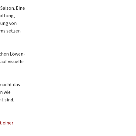
-Saison. Eine
altung,
rung von
lms setzen
lichen Löwen-
auf visuelle
 macht das
n wie
t sind.
t einer