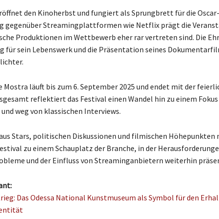
röffnet den Kinoherbst und fungiert als Sprungbrett für die Oscar
g gegenüber Streamingplattformen wie Netflix prägt die Veranst
che Produktionen im Wettbewerb eher rar vertreten sind. Die Eh
 für sein Lebenswerk und die Präsentation seines Dokumentarfi
ichter.
ge Mostra läuft bis zum 6. September 2025 und endet mit der feier
nsgesamt reflektiert das Festival einen Wandel hin zu einem Fokus 
und weg von klassischen Interviews.
aus Stars, politischen Diskussionen und filmischen Höhepunkten
estival zu einem Schauplatz der Branche, in der Herausforderunge
robleme und der Einfluss von Streaminganbietern weiterhin präsen
ant:
rieg: Das Odessa National Kunstmuseum als Symbol für den Erhal
entität