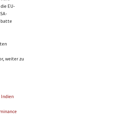
 die EU-
DSA-
ebatte
gten
, weiter zu
 Indien
ominance