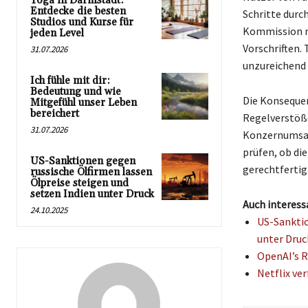
Yoga in Darmstadt:
Entdecke die besten
Schritte durc
Studios und Kurse für
Kommission m
jeden Level
Vorschriften.
31.07.2026
unzureichend 
Ich fühle mit dir:
Bedeutung und wie
Die Konsequen
Mitgefühl unser Leben
bereichert
Regelverstöße
31.07.2026
Konzernumsatz
prüfen, ob di
US-Sanktionen gegen
gerechtfertigt
russische Ölfirmen lassen
Ölpreise steigen und
setzen Indien unter Druck
Auch interess
24.10.2025
US-Sanktio
unter Druc
OpenAI’s R
Netflix ve