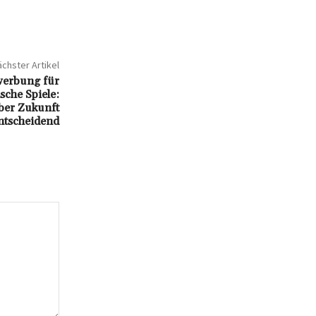
chster Artikel
werbung für
che Spiele:
ber Zukunft
ntscheidend