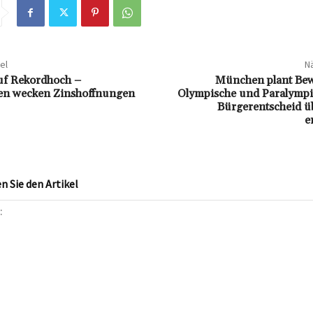
el
Nä
uf Rekordhoch –
München plant Be
ten wecken Zinshoffnungen
Olympische und Paralympis
Bürgerentscheid ü
e
 Sie den Artikel