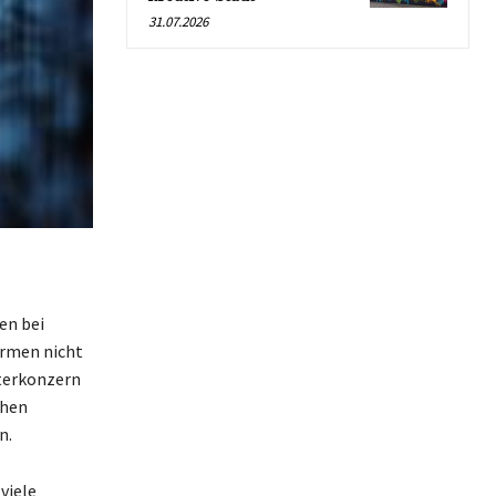
31.07.2026
en bei
ormen nicht
tterkonzern
chen
n.
viele