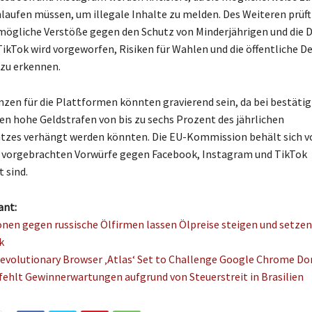
hlaufen müssen, um illegale Inhalte zu melden. Des Weiteren prüft
ögliche Verstöße gegen den Schutz von Minderjährigen und die 
 TikTok wird vorgeworfen, Risiken für Wahlen und die öffentliche D
zu erkennen.
zen für die Plattformen könnten gravierend sein, da bei bestäti
n hohe Geldstrafen von bis zu sechs Prozent des jährlichen
es verhängt werden könnten. Die EU-Kommission behält sich vor
e vorgebrachten Vorwürfe gegen Facebook, Instagram und TikTok
 sind.
ant:
nen gegen russische Ölfirmen lassen Ölpreise steigen und setzen
k
evolutionary Browser ‚Atlas‘ Set to Challenge Google Chrome D
rfehlt Gewinnerwartungen aufgrund von Steuerstreit in Brasilien