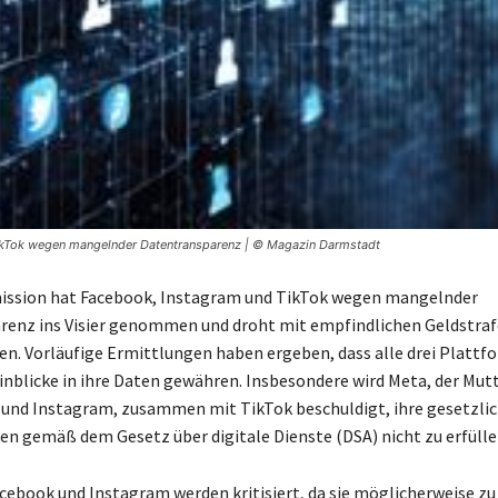
ikTok wegen mangelnder Datentransparenz | © Magazin Darmstadt
ssion hat Facebook, Instagram und TikTok wegen mangelnder
enz ins Visier genommen und droht mit empfindlichen Geldstraf
n. Vorläufige Ermittlungen haben ergeben, dass alle drei Plattf
inblicke in ihre Daten gewähren. Insbesondere wird Meta, der Mu
und Instagram, zusammen mit TikTok beschuldigt, ihre gesetzli
en gemäß dem Gesetz über digitale Dienste (DSA) nicht zu erfülle
cebook und Instagram werden kritisiert, da sie möglicherweise zu 