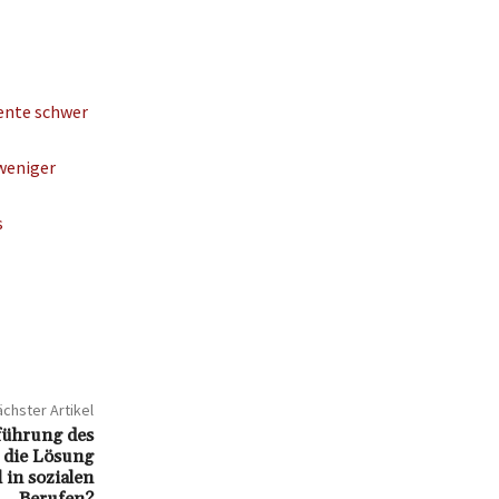
ente schwer
weniger
s
chster Artikel
führung des
ch die Lösung
 in sozialen