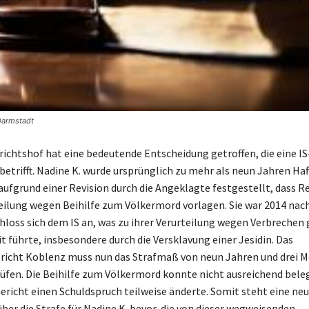
 Darmstadt
ichtshof hat eine bedeutende Entscheidung getroffen, die eine IS
etrifft. Nadine K. wurde ursprünglich zu mehr als neun Jahren Haft
aufgrund einer Revision durch die Angeklagte festgestellt, dass R
teilung wegen Beihilfe zum Völkermord vorlagen. Sie war 2014 nach
chloss sich dem IS an, was zu ihrer Verurteilung wegen Verbrechen 
t führte, insbesondere durch die Versklavung einer Jesidin. Das
richt Koblenz muss nun das Strafmaß von neun Jahren und drei 
üfen. Die Beihilfe zum Völkermord konnte nicht ausreichend bele
ericht einen Schuldspruch teilweise änderte. Somit steht eine ne
ber die Strafe für Nadine K. bevor, die von dieser wegweisenden