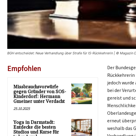
BGH entscheidet: Neue Verhandlung über Strafe für IS-Rückkehrerin | © Magazin
Empfohlen
Der Bundesger
Rückkehrerin b
jedoch wurde 
Missbrauchsvorwürfe
bei der Verur
gegen Gründer von SOS-
Kinderdorf: Hermann
gereist und s
Gmeiner unter Verdacht
Menschlichkei
25.10.2025
Oberlandesge
erneut überpr
Yoga in Darmstadt:
Entdecke die besten
weshalb das G
Studios und Kurse für
Verhandlung ü