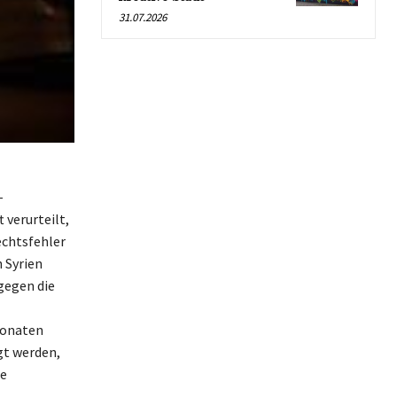
31.07.2026
-
 verurteilt,
echtsfehler
 Syrien
gegen die
Monaten
gt werden,
ue