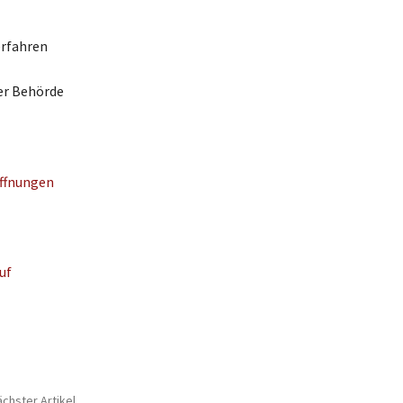
erfahren
der Behörde
ffnungen
uf
chster Artikel