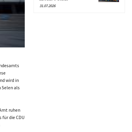
31.07.2026
Bundesamts
ese
nd wird in
 Selen als
 Amt ruhen
 für die CDU
n