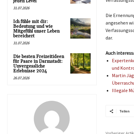
Verfassungss
jeden Level
31.07.2026
Die Ernennung
Ich fühle mit dir:
angesehen wir
Bedeutung und wie
Verfassungssc
Mitgefühl unser Leben
bereichert
dar.
31.07.2026
Auch interess
Die besten Freizeitideen
Expertenk
für Paare in Darmstadt:
Unvergessliche
und Kontr
Erlebnisse 2024
Martin Jäg
26.07.2026
Überrasch
Illegale M
Teilen
Vorheriger Artik