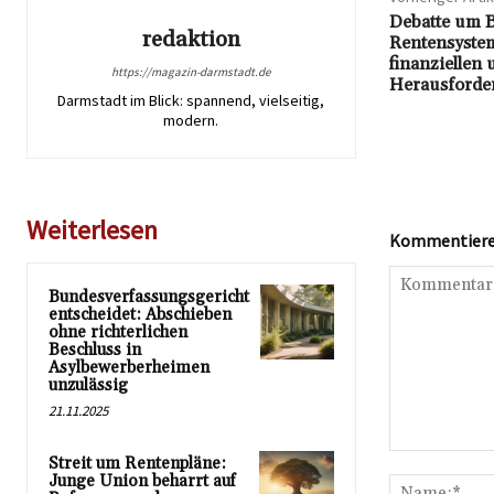
Debatte um B
redaktion
Rentensystem
finanziellen 
https://magazin-darmstadt.de
Herausforde
Darmstadt im Blick: spannend, vielseitig,
modern.
Weiterlesen
Kommentieren
Bundesverfassungsgericht
entscheidet: Abschieben
ohne richterlichen
Beschluss in
Asylbewerberheimen
unzulässig
21.11.2025
Kommentar:
Streit um Rentenpläne:
Junge Union beharrt auf