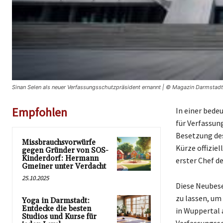
Sinan Selen als neuer Verfassungsschutzpräsident ernannt | © Magazin Darmstadt
Empfohlen
In einer bede
für Verfassun
Besetzung des
Missbrauchsvorwürfe
Kürze offiziel
gegen Gründer von SOS-
Kinderdorf: Hermann
erster Chef d
Gmeiner unter Verdacht
25.10.2025
Diese Neubes
zu lassen, um
Yoga in Darmstadt:
Entdecke die besten
in Wuppertal 
Studios und Kurse für