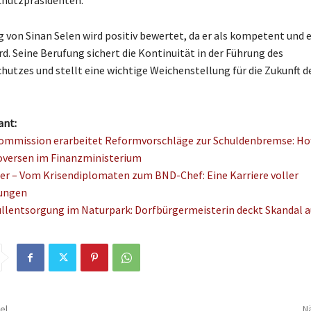
chutzpräsidenten.
 von Sinan Selen wird positiv bewertet, da er als kompetent und 
d. Seine Berufung sichert die Kontinuität in der Führung des
hutzes und stellt eine wichtige Weichenstellung für die Zukunft 
ant:
ommission erarbeitet Reformvorschläge zur Schuldenbremse: Ho
oversen im Finanzministerium
er – Vom Krisendiplomaten zum BND-Chef: Eine Karriere voller
ungen
üllentsorgung im Naturpark: Dorfbürgermeisterin deckt Skandal a
el
Nä